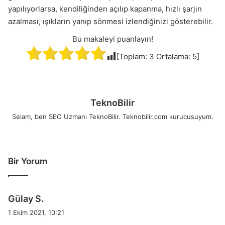
yapılıyorlarsa, kendiliğinden açılıp kapanma, hızlı şarjın
azalması, ışıkların yanıp sönmesi izlendiğinizi gösterebilir.
Bu makaleyi puanlayın!
[Toplam:
3
Ortalama:
5
]
TeknoBilir
Selam, ben SEO Uzmanı TeknoBilir. Teknobilir.com kurucusuyum.
Bir Yorum
d
Gülay S.
e
1 Ekim 2021, 10:21
d