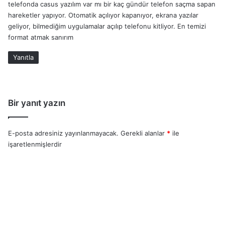
telefonda casus yazılım var mı bir kaç gündür telefon saçma sapan
i
hareketler yapıyor. Otomatik açılıyor kapanıyor, ekrana yazılar
k
geliyor, bilmediğim uygulamalar açılıp telefonu kitliyor. En temizi
i
format atmak sanırım
:
Yanıtla
Bir yanıt yazın
E-posta adresiniz yayınlanmayacak.
Gerekli alanlar
*
ile
işaretlenmişlerdir
Y
o
r
u
m