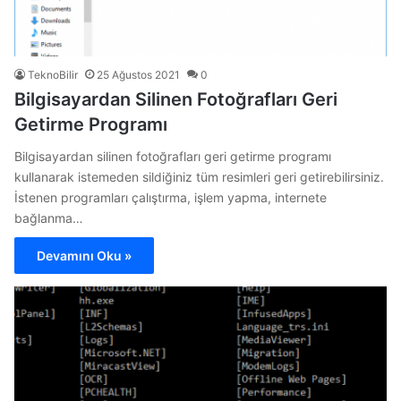
TeknoBilir
25 Ağustos 2021
0
Bilgisayardan Silinen Fotoğrafları Geri
Getirme Programı
Bilgisayardan silinen fotoğrafları geri getirme programı
kullanarak istemeden sildiğiniz tüm resimleri geri getirebilirsiniz.
İstenen programları çalıştırma, işlem yapma, internete
bağlanma…
Devamını Oku »