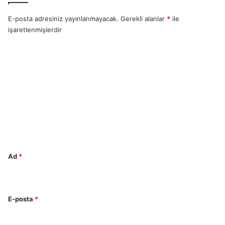
E-posta adresiniz yayınlanmayacak.
Gerekli alanlar
*
ile
işaretlenmişlerdir
Y
o
r
u
m
*
Ad
*
E-posta
*