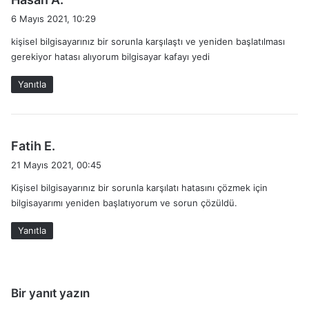
e
6 Mayıs 2021, 10:29
d
kişisel bilgisayarınız bir sorunla karşılaştı ve yeniden başlatılması
i
gerekiyor hatası alıyorum bilgisayar kafayı yedi
k
i
Yanıtla
:
d
Fatih E.
e
21 Mayıs 2021, 00:45
d
Kişisel bilgisayarınız bir sorunla karşılatı hatasını çözmek için
i
bilgisayarımı yeniden başlatıyorum ve sorun çözüldü.
k
i
Yanıtla
:
Bir yanıt yazın