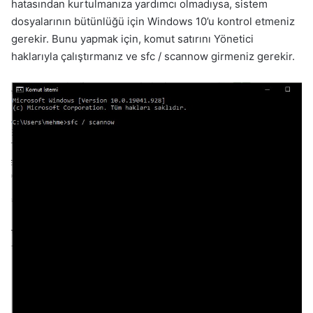
hatasından kurtulmanıza yardımcı olmadıysa, sistem
dosyalarının bütünlüğü için Windows 10’u kontrol etmeniz
gerekir. Bunu yapmak için, komut satırını Yönetici
haklarıyla çalıştırmanız ve sfc / scannow girmeniz gerekir.