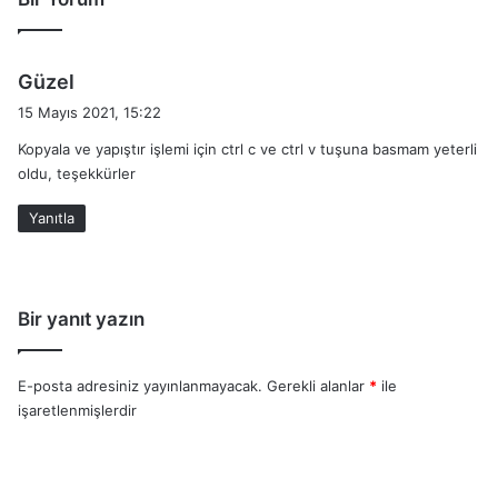
d
Güzel
e
15 Mayıs 2021, 15:22
d
Kopyala ve yapıştır işlemi için ctrl c ve ctrl v tuşuna basmam yeterli
i
oldu, teşekkürler
k
i
Yanıtla
:
Bir yanıt yazın
E-posta adresiniz yayınlanmayacak.
Gerekli alanlar
*
ile
işaretlenmişlerdir
Y
o