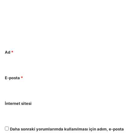
r
u
m
*
Ad
*
E-posta
*
İnternet sitesi
Daha sonraki yorumlarımda kullanılması için adım, e-posta