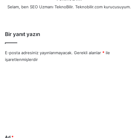
Selam, ben SEO Uzmanı TeknoBilir. Teknobilir.com kurucusuyum.
Bir yanıt yazın
E-posta adresiniz yayınlanmayacak.
Gerekli alanlar
*
ile
işaretlenmişlerdir
Y
o
r
u
m
*
Ad
*