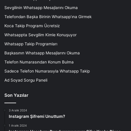
Sevgilinin Whatsapp Mesajlarını Okuma
Telefondan Başka Birinin Whatsapp’ına Girmek
Koca Takip Programı Ücretsiz
Whatsappta Sevgilim Kimle Konuşuyor
Whatsapp Takip Programları
Başkasının Whatsapp Mesajlarını Okuma
Telefon Numarasından Konum Bulma
Sadece Telefon Numarasıyla Whatsapp Takip
Ad Soyad Sorgu Paneli
Son Yazılar
3 Aralık 2024
Instagram Şifremi Unuttum?
1 Aralık 2024