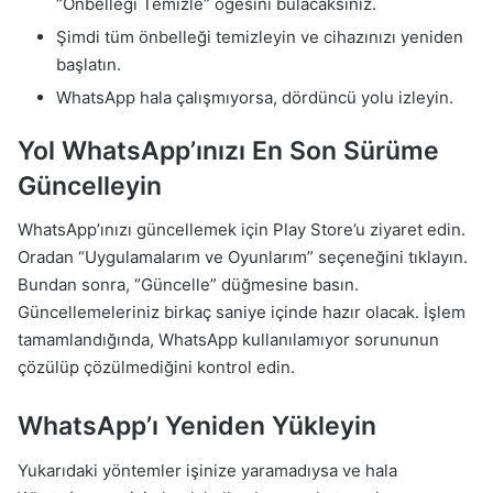
“Önbelleği Temizle” öğesini bulacaksınız.
Şimdi tüm önbelleği temizleyin ve cihazınızı yeniden
başlatın.
WhatsApp hala çalışmıyorsa, dördüncü yolu izleyin.
Yol WhatsApp’ınızı En Son Sürüme
Güncelleyin
WhatsApp’ınızı güncellemek için Play Store’u ziyaret edin.
Oradan “Uygulamalarım ve Oyunlarım” seçeneğini tıklayın.
Bundan sonra, “Güncelle” düğmesine basın.
Güncellemeleriniz birkaç saniye içinde hazır olacak. İşlem
tamamlandığında, WhatsApp kullanılamıyor sorununun
çözülüp çözülmediğini kontrol edin.
WhatsApp’ı Yeniden Yükleyin
Yukarıdaki yöntemler işinize yaramadıysa ve hala