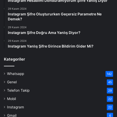
Instagram Hesabımı Donduramıyorum Şifre Yanlış Diyor
29 Kasım 2024
Instagram Şifre Oluştururken Geçersiz Parametre Ne
Demek?
29 Kasım 2024
Instagram Şifre Doğru Ama Yanlış Diyor?
29 Kasım 2024
Instagram Yanlış Şifre Girince Bildirim Gider Mi?
Kategoriler
Whatsapp
142
Genel
45
Telefon Takip
29
Mobil
22
Instagram
22
Gmail
6