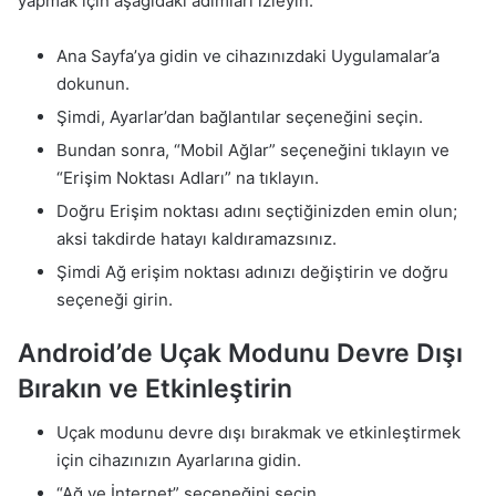
yapmak için aşağıdaki adımları izleyin.
Ana Sayfa’ya gidin ve cihazınızdaki Uygulamalar’a
dokunun.
Şimdi, Ayarlar’dan bağlantılar seçeneğini seçin.
Bundan sonra, “Mobil Ağlar” seçeneğini tıklayın ve
“Erişim Noktası Adları” na tıklayın.
Doğru Erişim noktası adını seçtiğinizden emin olun;
aksi takdirde hatayı kaldıramazsınız.
Şimdi Ağ erişim noktası adınızı değiştirin ve doğru
seçeneği girin.
Android’de Uçak Modunu Devre Dışı
Bırakın ve Etkinleştirin
Uçak modunu devre dışı bırakmak ve etkinleştirmek
için cihazınızın Ayarlarına gidin.
“Ağ ve İnternet” seçeneğini seçin.