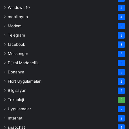
Windows 10
4
mobil oyun
4
Modem
3
Telegram
3
facebook
3
Messenger
3
Dijital Madencilik
3
Donanım
3
Flört Uygulamaları
2
Bilgisayar
2
Teknoloji
2
Uygulamalar
2
İnternet
2
snapchat
1