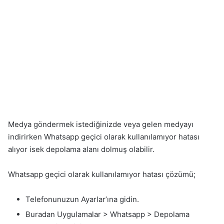
Medya göndermek istediğinizde veya gelen medyayı
indirirken Whatsapp geçici olarak kullanılamıyor hatası
alıyor isek depolama alanı dolmuş olabilir.
Whatsapp geçici olarak kullanılamıyor hatası çözümü;
Telefonunuzun Ayarlar’ına gidin.
Buradan Uygulamalar > Whatsapp > Depolama