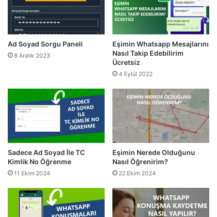
Ad Soyad Sorgu Paneli
Eşimin Whatsapp Mesajlarını
Nasıl Takip Edebilirim
8 Aralık 2023
Ücretsiz
4 Eylül 2022
Sadece Ad Soyad İle TC
Eşimin Nerede Olduğunu
Kimlik No Öğrenme
Nasıl Öğrenirim?
11 Ekim 2024
22 Ekim 2024