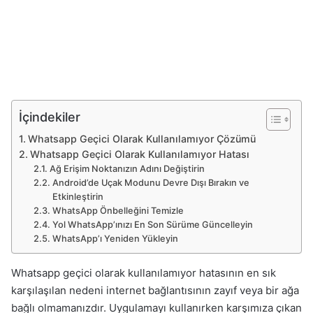
İçindekiler
Whatsapp Geçici Olarak Kullanılamıyor Çözümü
Whatsapp Geçici Olarak Kullanılamıyor Hatası
Ağ Erişim Noktanızın Adını Değiştirin
Android’de Uçak Modunu Devre Dışı Bırakın ve
Etkinleştirin
WhatsApp Önbelleğini Temizle
Yol WhatsApp’ınızı En Son Sürüme Güncelleyin
WhatsApp’ı Yeniden Yükleyin
Whatsapp geçici olarak kullanılamıyor hatasının en sık
karşılaşılan nedeni internet bağlantısının zayıf veya bir ağa
bağlı olmamanızdır. Uygulamayı kullanırken karşımıza çıkan