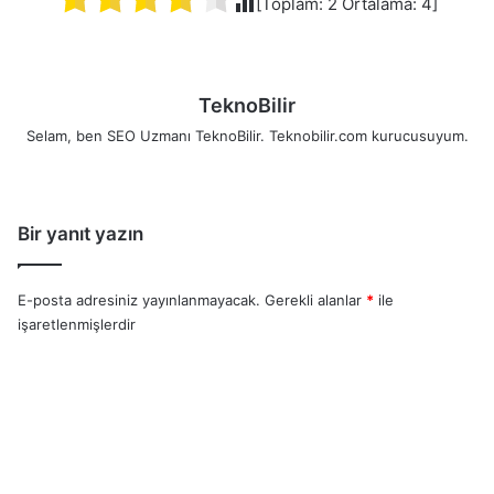
[Toplam:
2
Ortalama:
4
]
TeknoBilir
Selam, ben SEO Uzmanı TeknoBilir. Teknobilir.com kurucusuyum.
Bir yanıt yazın
E-posta adresiniz yayınlanmayacak.
Gerekli alanlar
*
ile
işaretlenmişlerdir
Y
o
r
u