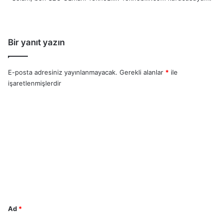
Bir yanıt yazın
E-posta adresiniz yayınlanmayacak.
Gerekli alanlar
*
ile
işaretlenmişlerdir
Y
o
r
u
m
*
Ad
*