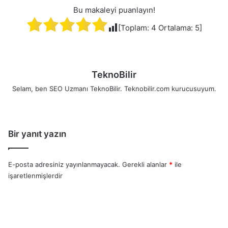
Bu makaleyi puanlayın!
[Toplam:
4
Ortalama:
5
]
TeknoBilir
Selam, ben SEO Uzmanı TeknoBilir. Teknobilir.com kurucusuyum.
Bir yanıt yazın
E-posta adresiniz yayınlanmayacak.
Gerekli alanlar
*
ile
işaretlenmişlerdir
Y
o
r