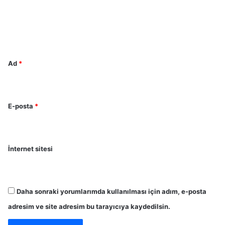
u
m
*
Ad
*
E-posta
*
İnternet sitesi
Daha sonraki yorumlarımda kullanılması için adım, e-posta
adresim ve site adresim bu tarayıcıya kaydedilsin.