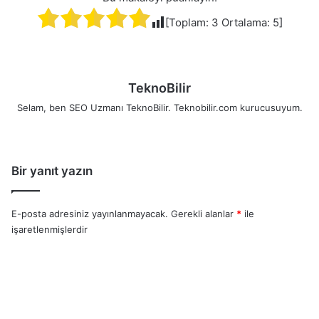
[Toplam:
3
Ortalama:
5
]
TeknoBilir
Selam, ben SEO Uzmanı TeknoBilir. Teknobilir.com kurucusuyum.
Bir yanıt yazın
E-posta adresiniz yayınlanmayacak.
Gerekli alanlar
*
ile
işaretlenmişlerdir
Y
o
r