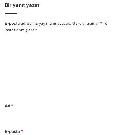
Bir yanıt yazın
E-posta adresiniz yayınlanmayacak.
Gerekli alanlar
*
ile
işaretlenmişlerdir
Y
o
r
u
m
*
Ad
*
E-posta
*