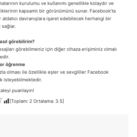
alarının kurulumu ve kullanımı genellikle kolaydır ve
nliklerinin kapsamlı bir görünümünü sunar. Facebook’ta
 aldatıcı davranışlara işaret edebilecek herhangi bir
 sağlar.
ıl görebilirim?
jları görebilmeniz için diğer cihaza erişiminiz olmalı
edir.
yor öğrenme
a olması ile özellikle eşler ve sevgililer Facebook
 isteyebilmektedir.
aleyi puanlayın!
[Toplam:
2
Ortalama:
3.5
]