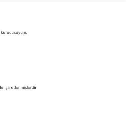
m kurucusuyum.
le işaretlenmişlerdir