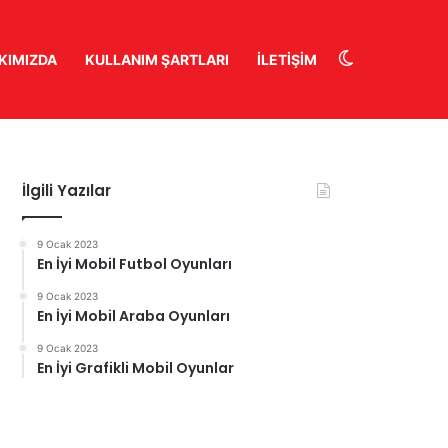
Dış görünüm
KIMIZDA
KULLANIM ŞARTLARI
İLETIŞIM
İlgili Yazılar
9 Ocak 2023
En İyi Mobil Futbol Oyunları
9 Ocak 2023
En İyi Mobil Araba Oyunları
9 Ocak 2023
En İyi Grafikli Mobil Oyunlar