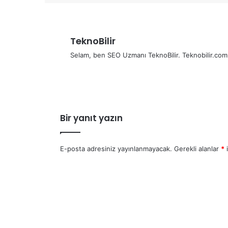
TeknoBilir
Selam, ben SEO Uzmanı TeknoBilir. Teknobilir.co
Bir yanıt yazın
E-posta adresiniz yayınlanmayacak.
Gerekli alanlar
*
i
Y
o
r
u
m