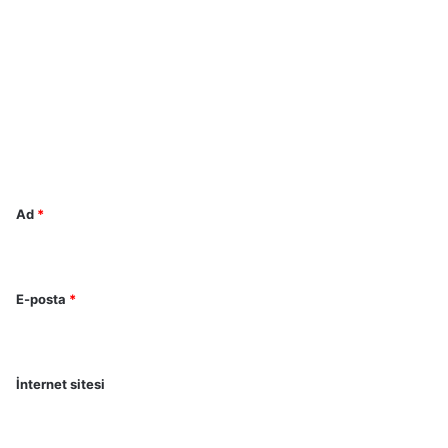
o
r
u
m
*
Ad
*
E-posta
*
İnternet sitesi