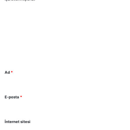
Y
o
r
u
m
*
Ad
*
E-posta
*
İnternet sitesi